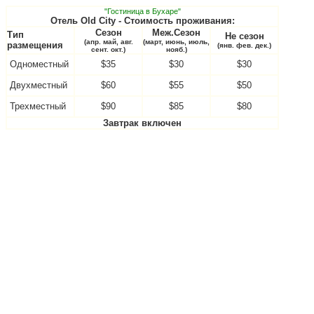
"Гостиница в Бухаре"
Отель Old City - Стоимость проживания:
Сезон
Меж.Сезон
Тип
Не сезон
(апр. май, авг.
(март, июнь, июль,
размещения
(янв. фев. дек.)
сент. окт.)
нояб.)
Одноместный
$35
$30
$30
Двухместный
$60
$55
$50
Трехместный
$90
$85
$80
Завтрак включен